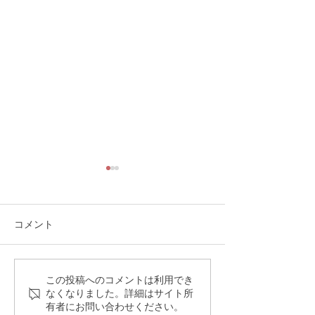
コメント
今どんなマンションを買
「リノベマンシ
この投稿へのコメントは利用でき
なくなりました。詳細はサイト所
うべきか？中古マンショ
落とし穴 中古
有者にお問い合わせください。