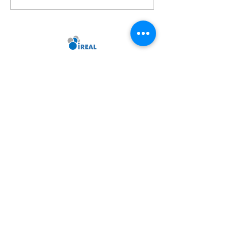
ン注意点
ンのリノベーシ
取再販業者の物
しよう！
i
REAL creation Inc.
www.ireal.ne.jp
online@ireal.ne.jp
会社情報
​プライバシーポリシー
​​特定商取引法による表示
​お問い合わせ