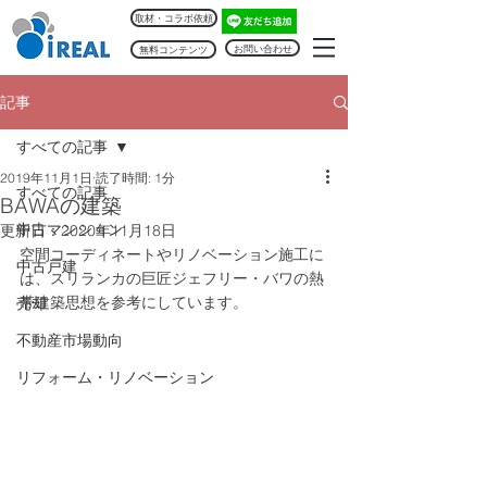
取材・コラボ依頼
お問い合わせ
無料コンテンツ
記事
すべての記事
2019年11月1日
読了時間: 1分
すべての記事
BAWAの建築
中古マンション
更新日：
2020年11月18日
空間コーディネートやリノベーション施工に
中古戸建
は、スリランカの巨匠ジェフリー・バワの熱
帯建築思想を参考にしています。
売却
不動産市場動向
リフォーム・リノベーション