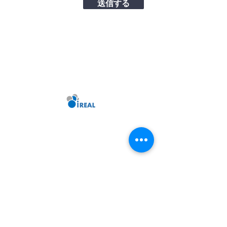
送信する
i
REAL creation Inc.
www.ireal.ne.jp
online@ireal.ne.jp