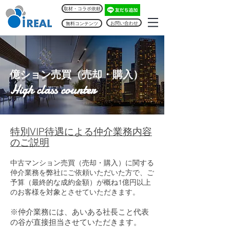
取材・コラボ依頼
お問い合わせ
無料コンテンツ
​億ション売買（売却・購入）
High class counter
特別VIP待遇による仲介業務内容
のご説明
中古マンション売買（売却・購入）に関する
仲介業務を弊社にご依頼いただいた
​方で、
ご
予算（最終的な成約金額）が概ね1億円
以上
の
お客様を対象とさせていただきます。
※仲介業務に
は、あいある社長こと代表
の谷が直接担当させていただきます。