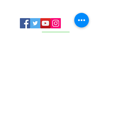
online@ireal.ne.jp
会社情報
​プライバシーポリシー
​​特定商取引法による表示
​お問い合わせ
​不動産コンサルティング商品
​売却の無料相談
​中古マンション購入
​スケージュール予約