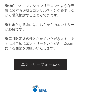
※物件ごとに
マンシ
ョンリモコン
のような売
買に関する適切なコンサルティングを受けな
がら購入検討することができます。
※対象となる為には
こちらからのエントリー
が必要です
。
​※毎月限定３名様とさせていただきます。ま
ずはお早めにエントリーをいただき、Zoom
による面談をお願いいたします。
エントリーフォームへ
i
REAL creation Inc.
www.ireal.ne.jp