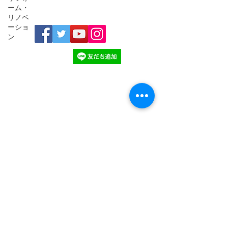
online@ireal.ne.jp
ーム・
リノベ
ーショ
ン
会社情報
​プライバシーポリシー
​​特定商取引法による表示
​お問い合わせ
​不動産コンサルティング商品
​売却の無料相談
​中古マンション購入
​スケージュール予約
copyright©
2019-2026
iREAL creation inc.