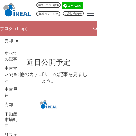
取材・コラボ依頼
お問い合わせ
無料コンテンツ
ブログ（blog）
売却
すべて
の記事
近日公開予定
中古マ
その他のカテゴリーの記事を見まし
ンショ
ン
ょう。
中古戸
建
売却
不動産
i
REAL creation Inc.
市場動
向
www.ireal.ne.jp
リフォ